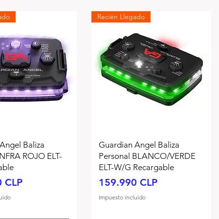
ado
Recién Llegado
Angel Baliza
Guardian Angel Baliza
 INFRA ROJO ELT-
Personal BLANCO/VERDE
able
ELT-W/G Recargable
Precio
0 CLP
159.990 CLP
uido
Impuesto incluido