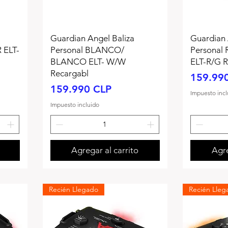
Guardian Angel Baliza
Guardian 
 ELT-
Personal BLANCO/
Personal
BLANCO ELT- W/W
ELT-R/G R
Recargabl
Precio
159.99
Precio
159.990 CLP
Impuesto incl
Impuesto incluido
Agregar al carrito
Agre
Recién Llegado
Recién Lleg