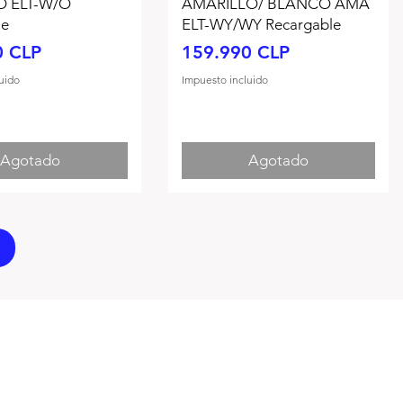
 ELT-W/O
AMARILLO/ BLANCO AMA
le
ELT-WY/WY Recargable
Precio
0 CLP
159.990 CLP
uido
Impuesto incluido
Agotado
Agotado