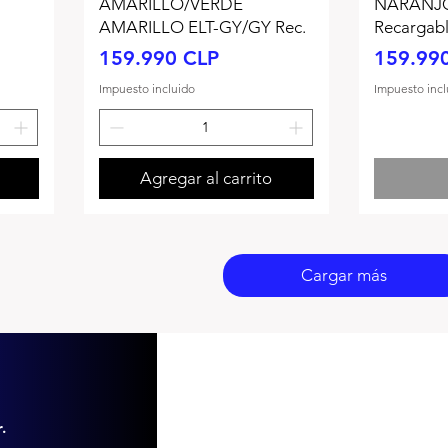
AMARILLO/VERDE
NARANJO
AMARILLO ELT-GY/GY Rec.
Recargab
Precio
Precio
159.990 CLP
159.99
Impuesto incluido
Impuesto incl
Agregar al carrito
Cargar más
.