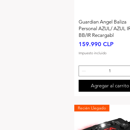
Guardian Angel Baliza
Personal AZUL/ AZUL IR
BB/IR Recargabl
Precio
159.990 CLP
Impuesto incluido
Agregar al carrito
Recién Llegado