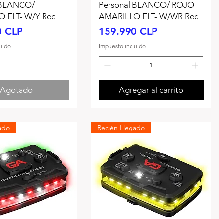
 BLANCO/
Personal BLANCO/ ROJO
 ELT- W/Y Rec
AMARILLO ELT- W/WR Rec
Precio
0 CLP
159.990 CLP
uido
Impuesto incluido
Agotado
Agregar al carrito
ado
Recién Llegado