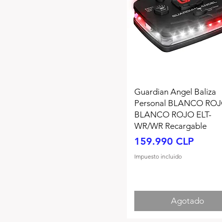
Guardian Angel Baliza
Personal BLANCO ROJ
BLANCO ROJO ELT-
WR/WR Recargable
Precio
159.990 CLP
Impuesto incluido
Agotado