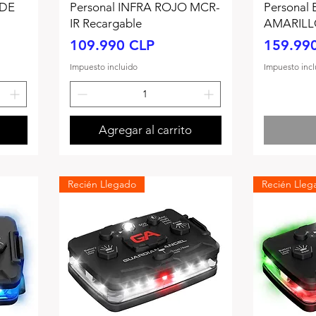
RDE
Personal INFRA ROJO MCR-
Personal
IR Recargable
AMARILLO
Precio
Precio
109.990 CLP
159.99
Impuesto incluido
Impuesto incl
Agregar al carrito
Recién Llegado
Recién Lleg