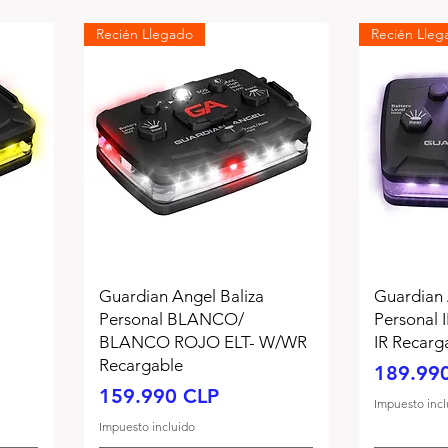
Recién Llegado
Recién Lleg
Guardian Angel Baliza
Guardian 
Personal BLANCO/
Personal
BLANCO ROJO ELT- W/WR
IR Recarg
Recargable
Precio
189.99
Precio
159.990 CLP
Impuesto incl
Impuesto incluido