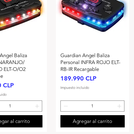
Angel Baliza
Guardian Angel Baliza
 NARANJO/
Personal INFRA ROJO ELT-
 ELT-O/O2
RB-IR Recargable
le
Precio
189.990 CLP
0 CLP
Impuesto incluido
uido
gar al carrito
Agregar al carrito