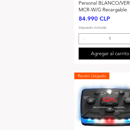
Personal BLANCO/VE
MCR-W/G Recargable
Precio
84.990 CLP
Impuesto incluido
Agregar al carrito
Recién Llegado