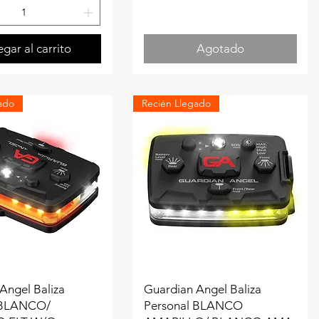
gar al carrito
Agotado
ado
Recién Llegado
Angel Baliza
Guardian Angel Baliza
 BLANCO/
Personal BLANCO