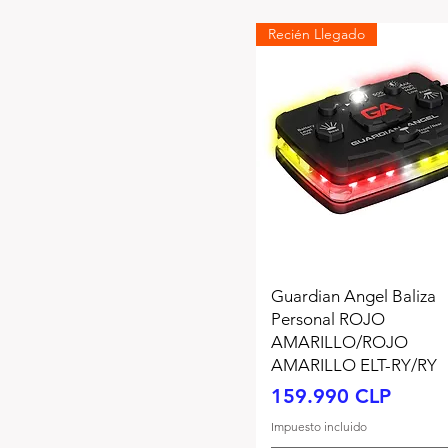
Recién Llegado
Guardian Angel Baliza
Personal ROJO
AMARILLO/ROJO
AMARILLO ELT-RY/RY
Precio
159.990 CLP
Impuesto incluido