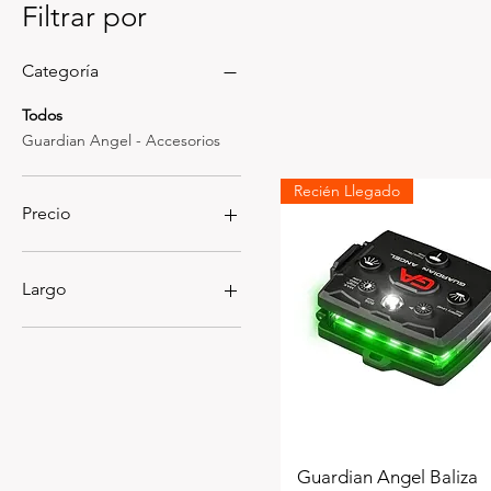
Filtrar por
Categoría
Todos
Guardian Angel - Accesorios
Recién Llegado
Precio
27.990 CLP
239.990 CLP
Largo
38.1 cm
49.5 cm
Guardian Angel Baliza