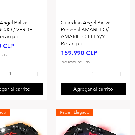
Angel Baliza
Guardian Angel Baliza
 ROJO / VERDE
Personal AMARILLO/
ecargable
AMARILLO ELT-Y/Y
Recargable
0 CLP
Precio
159.990 CLP
uido
Impuesto incluido
gar al carrito
Agregar al carrito
ado
Recién Llegado