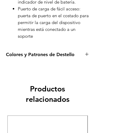
indicador de nivel de batería.
Puerto de carga de fácil acceso:
puerta de puerto en el costado para
permitir la carga del dispositivo
mientras está conectado a un
soporte
Colores y Patrones de Destello
Serie Elite, disponible en más de 20
combinaciones de colores
Múltiples patrones de destello:
Parte delantera y trasera sólida
Productos
Parte delantera sólida/parte trasera
intermitente
relacionados
Parte trasera sólida/parte delantera
con tapajuntas
Parpadeo de 360°
USADA COMO MUE
Solo LED superior
Secuencia de desplazamiento