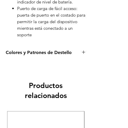
indicador de nivel de batería.
Puerto de carga de fácil acceso:
puerta de puerto en el costado para
permitir la carga del dispositivo
mientras está conectado a un
soporte
Colores y Patrones de Destello
Serie Elite, disponible en más de 20
combinaciones de colores
Múltiples patrones de destello:
Parte delantera y trasera sólida
Productos
Parte delantera sólida/parte trasera
intermitente
relacionados
Parte trasera sólida/parte delantera
con tapajuntas
Parpadeo de 360°
USADA COMO MUE
Solo LED superior
Secuencia de desplazamiento