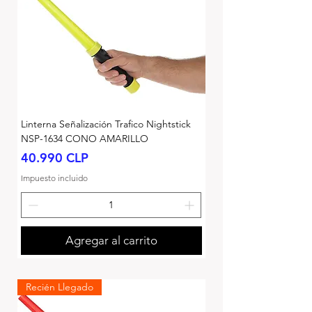
Linterna Señalización Trafico Nightstick
NSP-1634 CONO AMARILLO
Precio
40.990 CLP
Impuesto incluido
Agregar al carrito
Recién Llegado