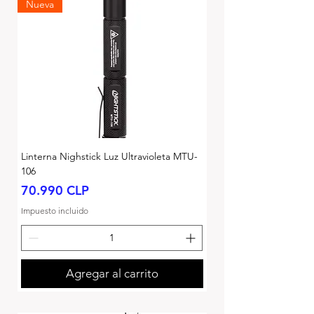
Nueva
Linterna Nighstick Luz Ultravioleta MTU-
106
Precio
70.990 CLP
Impuesto incluido
Agregar al carrito