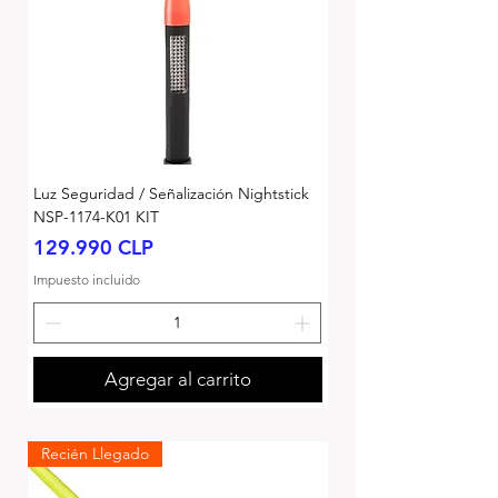
Luz Seguridad / Señalización Nightstick
NSP-1174-K01 KIT
Precio
129.990 CLP
Impuesto incluido
Agregar al carrito
Recién Llegado