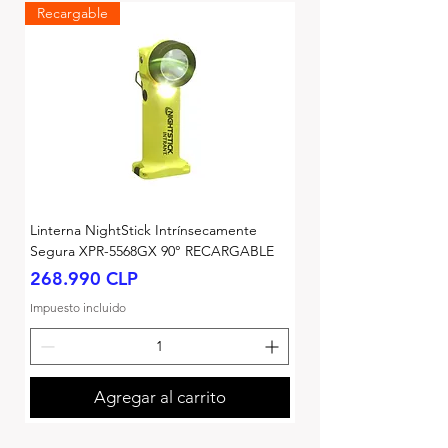
Recargable
Linterna NightStick Intrínsecamente
Segura XPR-5568GX 90° RECARGABLE
Precio
268.990 CLP
Impuesto incluido
Agregar al carrito