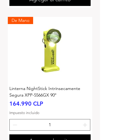
De Mano
Linterna NightStick Intrínsecamente
Segura XPP-5566GX 90°
Precio
164.990 CLP
Impuesto incluido