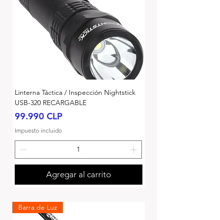
Linterna Táctica / Inspección Nightstick
USB-320 RECARGABLE
Precio
99.990 CLP
Impuesto incluido
Agregar al carrito
Barra de Luz