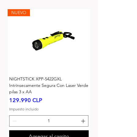
NUEVO
NIGHTSTICK XPP-5422GXL
Intrínsecamente Segura Con Laser Verde
pilas 3 x AA
Precio
129.990 CLP
Impuesto incluido
Agregar al carrito