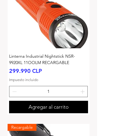
Linterna Industrial Nightstick NSR-
9920XL 11OOLM RECARGABLE
Precio
299.990 CLP
Impuesto incluido
Agregar al carrito
Recargable