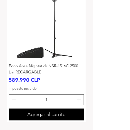
Foco Area Nightstick NSR-1516C 2500
Lm RECARGABLE
Precio
589.990 CLP
Impuesto incluido
Agregar al carrito