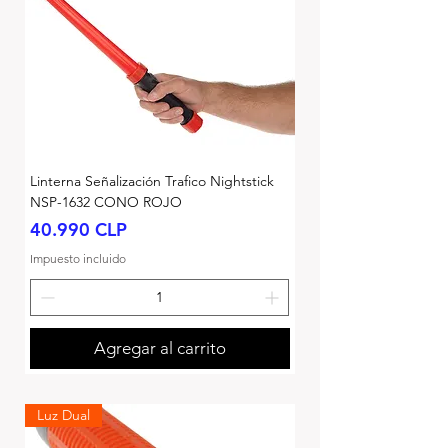
Linterna Señalización Trafico Nightstick
NSP-1632 CONO ROJO
Precio
40.990 CLP
Impuesto incluido
Agregar al carrito
Luz Dual