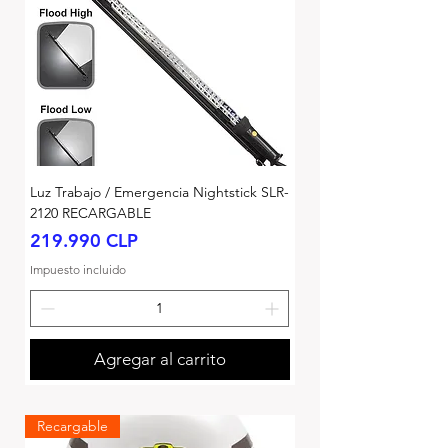
Luz Trabajo / Emergencia Nightstick SLR-
2120 RECARGABLE
Precio
219.990 CLP
Impuesto incluido
Agregar al carrito
Recargable