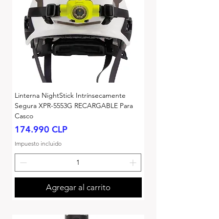
Linterna NightStick Intrínsecamente
Segura XPR-5553G RECARGABLE Para
Casco
Precio
174.990 CLP
Impuesto incluido
Agregar al carrito