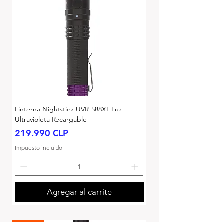
Linterna Nightstick UVR-588XL Luz
Ultravioleta Recargable
Precio
219.990 CLP
Impuesto incluido
Agregar al carrito