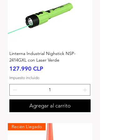
Linterna Industrial Nighstick NSP-
2414GXL con Laser Verde
Precio
127.990 CLP
Impuesto incluido
Agregar al carrito
Recién Llegado