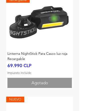
Linterna NightStick Para Casco luz roja
Recargable
Precio
69.990 CLP
Impuesto incluido
Agotado
NUEVO