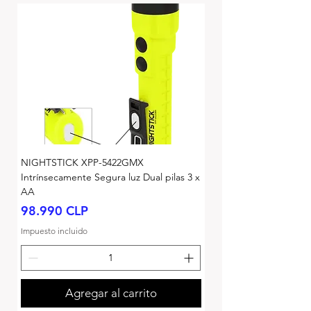
NIGHTSTICK XPP-5422GMX
Intrínsecamente Segura luz Dual pilas 3 x
AA
Precio
98.990 CLP
Impuesto incluido
Agregar al carrito