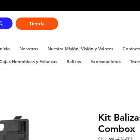
Tienda
Inicio
Nosotros
Nuestra Misión, Visión y Valores
Contact
Cajas Herméticas y Estancas
Balizas
Exoesqueletos
Tran
Kit Baliz
Combox
SKU: WL-A26-001