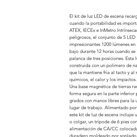
El kit de luz LED de escena reca
cuando la portabilidad es importa
ATEX, IECEx e InMetro Intrínsec
peligrosos, el conjunto de 5 LED
impresionantes 1200 lúmenes en 
bajo durante 12 horas cuando se 
palanca de tres posiciones. Esta 
construida con un polímero de nai
que la mantiene fría al tacto y al
químicos, el calor y los impactos.
Una base magnética de tierras ra
forma segura en la parte inferior 
grados con manos libres para la 
lugar de trabajo. Alimentado por 
este kit de luz de escena incluye 
o colgar, un trípode de 6 pies c
alimentación de CA/CC colocadas
duradero moldeado por soplado p