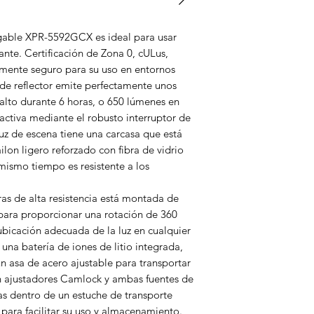
Resistencia a caíd
Clasificación de re
de agua y polvo
rgable XPR-5592GCX es ideal para usar
Tiempo de ejecuci
nte. Certificación de Zona 0, cULus,
Tiempo de ejecuci
amente seguro para su uso en entornos
Color del reflecto
 de reflector emite perfectamente unos
Función del inter
alto durante 6 horas, o 650 lúmenes en
Fuente de luz
: L
activa mediante el robusto interruptor de
Serializado
: Y
luz de escena tiene una carcasa que está
Material de la caja
fibra de vidrio
lon ligero reforzado con fibra de vidrio
Color del cuerpo
:
 mismo tiempo es resistente a los
Cantidad de pilas
Fuente de alimen
ras de alta resistencia está montada de
Contenido del pa
para proporcionar una rotación de 360 ​​
alimentación CA/
ubicación adecuada de la luz en cualquier
Patente(s) de EE.
una batería de iones de litio integrada,
Garantía
: Garantí
un asa de acero ajustable para transportar
on ajustadores Camlock y ambas fuentes de
Dimensiones
 dentro de un estuche de transporte
Longitud
: 13,5 p
Ancho
: 9,25 pul
ara facilitar su uso y almacenamiento.