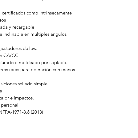
Profundidad
: 3,5
Peso
: 4 libras y 4
 certificados como intrínsecamente
sos
grada y recargable
e inclinable en múltiples ángulos
ajustadores de leva
ión CA/CC
e duradero moldeado por soplado.
erras raras para operación con manos
siciones sellado simple
ua
 calor e impactos.
n personal
 NFPA-1971-8.6 (2013)