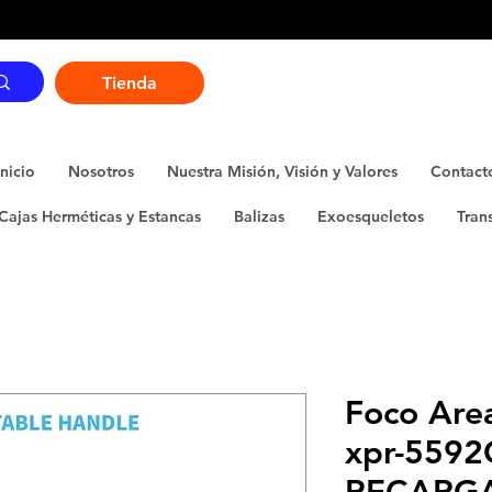
Tienda
Inicio
Nosotros
Nuestra Misión, Visión y Valores
Contact
Cajas Herméticas y Estancas
Balizas
Exoesqueletos
Tran
Foco Area
xpr-559
RECARG