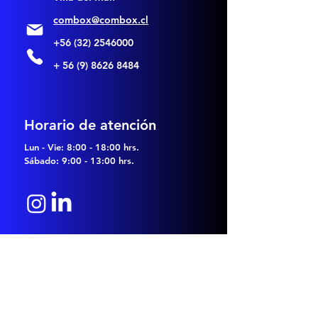
combox@combox.cl
+56 (32) 2546000
+ 56 (9) 8626 8484
Horario de atención
Lun - Vie: 8:00 - 18:00 hrs.
Sábado: 9:00 - 13:00 hrs.