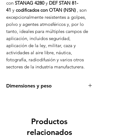
con
STANAG 4280
y
DEF STAN 81-
41
y
codificados con OTAN (NSN)
, son
excepcionalmente resistentes a golpes,
polvo y agentes atmosféricos y, por lo
tanto, ideales para múltiples campos de
aplicación, incluidos seguridad,
aplicación de la ley, militar, caza y
actividades al aire libre, náutica,
fotografía, radiodifusión y varios otros
sectores de la industria manufacturera.
Dimensiones y peso
Dimensiones
816 x 540 x 306 mm /
externas
32,12 x 21,26 x 12,04
pulgadas
Productos
Dimensiones
750 x 480 x 280 mm /
relacionados
internas
29,52 x 18,90 x 11