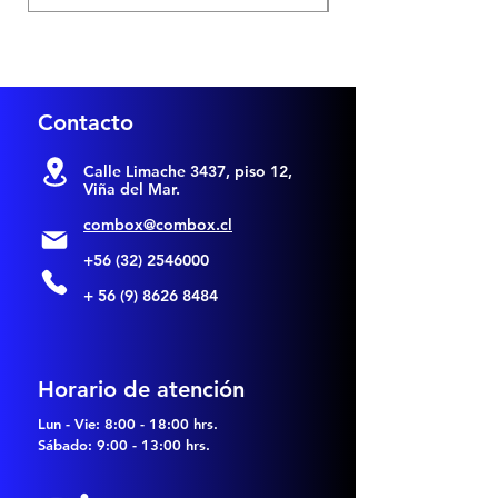
Contacto
Calle Limache 3437,
piso 12,
Viña del Mar.
combox@combox.cl
+56 (32) 2546000
+ 56 (9) 8626 8484
Horario de atención
Lun - Vie: 8:00 - 18:00 hrs.
Sábado: 9:00 - 13:00 hrs.